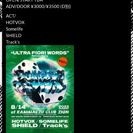
ADV/DOOR ¥3000/¥3500 (D別)
ACT/
HOTVOX
Somelife
SHIELD
Track’s