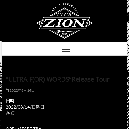
Skip
club
to
名古屋市中区上前
津のライブハウス
content
zion
official
site
“ULTRA F(OR) WORDS”Release Tour
2022年8月14日
日時
2022/08/14/日曜日
終日
OPEN/START TBA