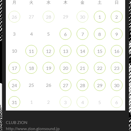
月
火
水
木
金
土
日
27
29
26
28
30
1
2
3
4
5
6
7
8
9
10
11
12
13
14
15
16
17
18
19
20
21
22
23
25
26
24
27
28
29
30
1
2
31
3
4
5
6
CLUB ZION
http://www.zion.gionsound.jp