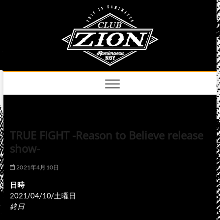
Skip
club
to
名古屋市中区上前
津のライブハウス
content
zion
official
site
TRUE FIGHT -Reason to Believe release
show-
2021年4月10日
日時
2021/04/10/土曜日
終日