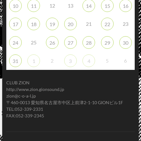
12
13
10
11
14
15
16
21
23
17
18
19
20
22
25
24
26
27
28
29
30
2
5
6
31
1
3
4
CLUB ZION
http://www.zion.gionsound.jp
zion@c-o-a-l.jp
〒460-0013 愛知県名古屋市中区上前津2-1-10 GIONビル1F
TEL:052-339-2331
FAX:052-339-2345