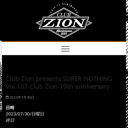
Skip
club
to
名古屋市中区上前
津のライブハウス
content
zion
official
site
Club Zion presents SUPER NOTHING
Vol.107 Club Zion 19th anniversary
2023年7月30日
日時
2023/07/30/日曜日
終日