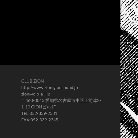
CLUB ZION
http://www.zion.gionsound.jp
zion@c-o-a-l.jp
〒460-0013 愛知県名古屋市中区上前津2-
1-10 GIONビル1F
TEL:052-339-2331
FAX:052-339-2345