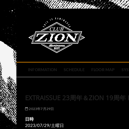
Skip
to
club zion 
content
名古屋市中区上前津のライ
INFORMATION
SCHEDULE
FLOOR MAP
SY
EXTRAISSUE 23周年＆ZION 19周年 
2023年7月29日
日時
2023/07/29/土曜日