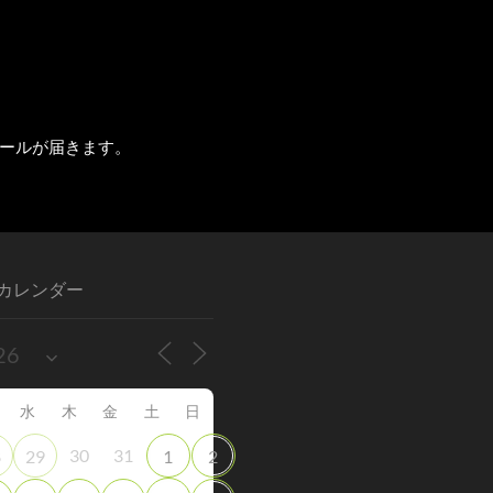
ールが届きます。
カレンダー
水
木
金
土
日
30
31
8
29
1
2