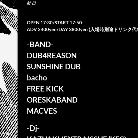
終日
OPEN 17:30/START 17:50
ADV 3400yen/DAY 3800yen (入場時別途ドリンク代
-BAND-
DUB4REASON
SUNSHINE DUB
bacho
FREE KICK
ORESKABAND
MACVES
-Dj-