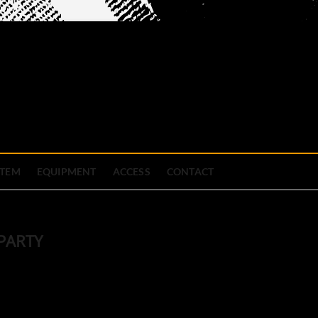
official site
ブハウス
STEM
EQUIPMENT
ACCESS
CONTACT
PARTY