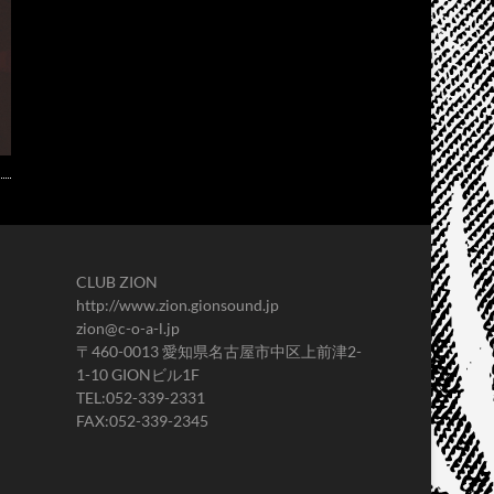
CLUB ZION
http://www.zion.gionsound.jp
zion@c-o-a-l.jp
〒460-0013 愛知県名古屋市中区上前津2-
1-10 GIONビル1F
TEL:052-339-2331
FAX:052-339-2345