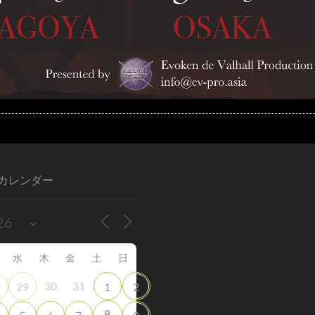
カレンダー
水
木
金
土
日
30
31
8
29
1
2
8