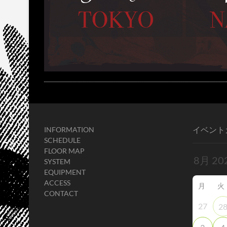
イベント
INFORMATION
SCHEDULE
FLOOR MAP
SYSTEM
EQUIPMENT
ACCESS
月
火
CONTACT
27
2