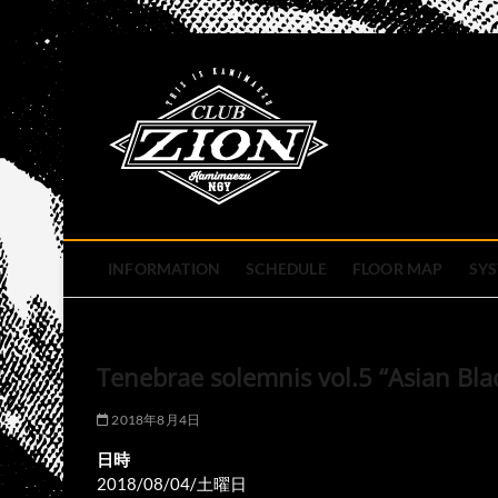
Skip
to
club zion 
content
名古屋市中区上前津のライ
INFORMATION
SCHEDULE
FLOOR MAP
SY
Tenebrae solemnis vol.5 “Asian Bla
2018年8月4日
日時
2018/08/04/土曜日