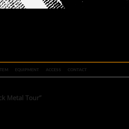
official site
ブハウス
STEM
EQUIPMENT
ACCESS
CONTACT
ck Metal Tour”