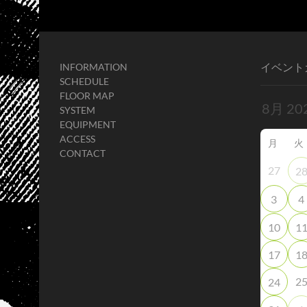
イベント
INFORMATION
SCHEDULE
FLOOR MAP
SYSTEM
EQUIPMENT
ACCESS
月
火
CONTACT
27
2
3
4
10
1
17
1
2
24