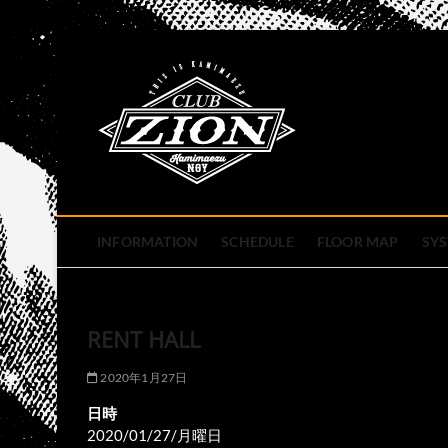
Skip
to
club zion 
content
名古屋市中区上前津のライ
INFORMATION
SCHEDULE
FLOOR MAP
SY
RENT HALL
2020年1月27日
日時
2020/01/27/月曜日