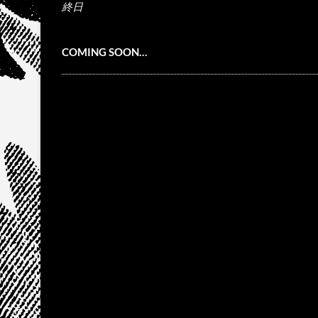
終日
COMING SOON…