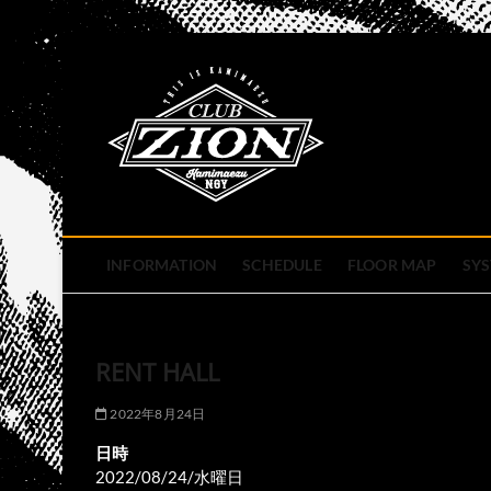
Skip
to
club zion 
content
名古屋市中区上前津のライ
INFORMATION
SCHEDULE
FLOOR MAP
SY
RENT HALL
2022年8月24日
日時
2022/08/24/水曜日