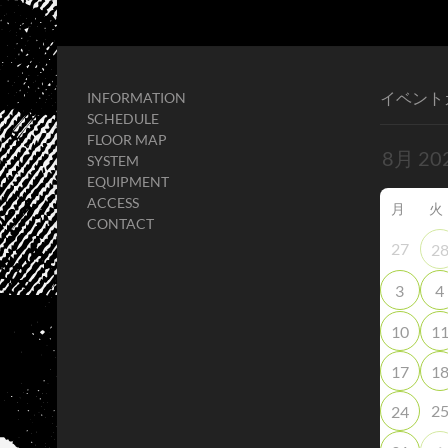
イベント
INFORMATION
SCHEDULE
FLOOR MAP
SYSTEM
EQUIPMENT
ACCESS
月
火
CONTACT
27
2
3
4
10
1
17
1
2
24