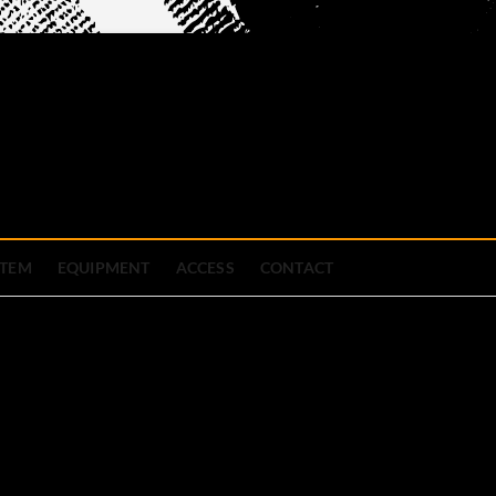
official site
ブハウス
STEM
EQUIPMENT
ACCESS
CONTACT