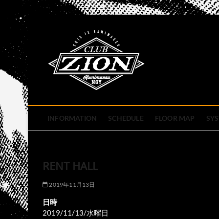
Skip
to
club zion 
content
名古屋市中区上前津のライ
INFORMATION
SCHEDULE
FLOOR MAP
SY
RENT HALL
2019年11月13日
日時
2019/11/13/水曜日