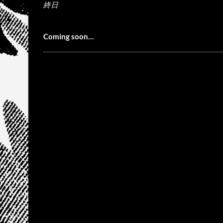
終日
Coming soon…