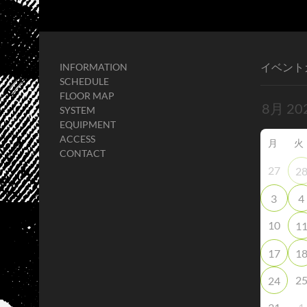
イベント
INFORMATION
SCHEDULE
FLOOR MAP
SYSTEM
EQUIPMENT
ACCESS
月
火
CONTACT
27
2
3
4
10
1
17
1
2
24