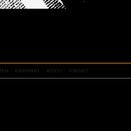
official site
ブハウス
STEM
EQUIPMENT
ACCESS
CONTACT