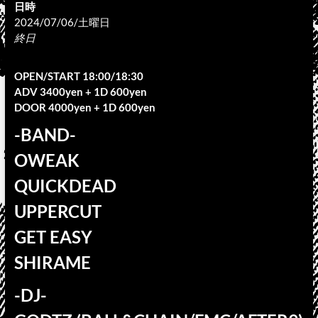
日時
2024/07/06/土曜日
終日
OPEN/START 18:00/18:30
ADV 3400yen + 1D 600yen
DOOR 4000yen + 1D 600yen
-BAND-
OWEAK
QUICKDEAD
UPPERCUT
GET EASY
SHIRAME
-DJ-