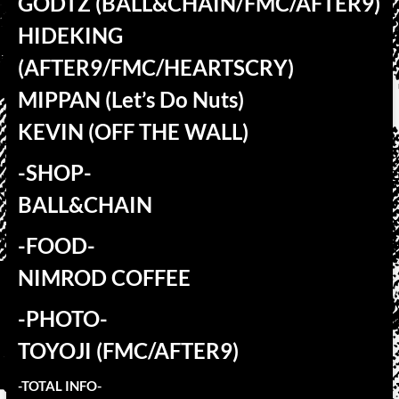
GODTZ (BALL&CHAIN/FMC/AFTER9)
HIDEKING
(AFTER9/FMC/HEARTSCRY)
MIPPAN (Let’s Do Nuts)
KEVIN (OFF THE WALL)
-SHOP-
BALL&CHAIN
-FOOD-
NIMROD COFFEE
-PHOTO-
TOYOJI (FMC/AFTER9)
-TOTAL INFO-