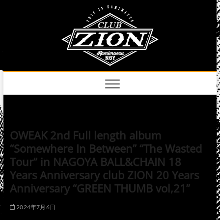
Skip
club
to
名古屋市中区上前
津のライブハウス
content
zion
official
site
OWEAK 2nd Full length album
“Somewhere In Between” “The Wasted
Tour” in NAGOYA BALL&CHAIN 18
Years Anniversary club ZION 20 Years
Anniversary “GREEN THUMB vol,21”
2024年7月6日