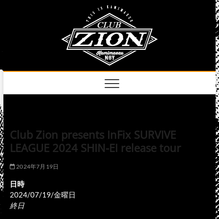
Skip
club
to
名古屋市中区上前
津のライブハウス
content
zion
official
site
Club Zion presents InFix SURVIVE
LEAGUE 2024 SHIN-EI release tour
2024年7月19日
日時
2024/07/19/金曜日
終日