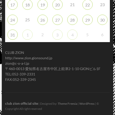
21
23
17
18
19
20
22
25
24
26
27
28
29
30
2
5
6
31
1
3
4
CLUB ZION
http://www.zion.gionsound.jp
zion@c-o-a-l.jp
〒460-0013 愛知県名古屋市中区上前津2-1-10 GIONビル1F
TEL:052-339-2331
FAX:052-339-2345
club zion official site
| Designed by:
Theme Freesia
|
WordPress
| ©
Copyright All right reserved