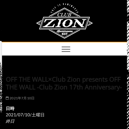
Skip
club
to
名古屋市中区上前
津のライブハウス
content
zion
official
site
OFF THE WALL×Club Zion presents OFF
THE WALL -Club Zion 17th Anniversary-
2021年7月10日
日時
2021/07/10/土曜日
終日