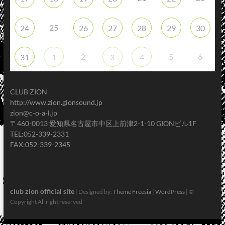
25
24
26
27
28
29
30
2
5
6
31
1
3
4
CLUB ZION
http://www.zion.gionsound.jp
zion@c-o-a-l.jp
〒460-0013 愛知県名古屋市中区上前津2-1-10 GIONビル1F
TEL:052-339-2331
FAX:052-339-2345
club zion official site
| Designed by:
Theme Freesia
|
WordPress
| ©
Copyright All right reserved