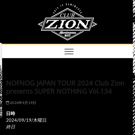
Skip
club
to
名古屋市中区上前
津のライブハウス
content
zion
official
site
NOFNOG JAPAN TOUR 2024 Club Zion
presents SUPER NOTHING Vol.134
2024年9月19日
日時
2024/09/19/木曜日
終日