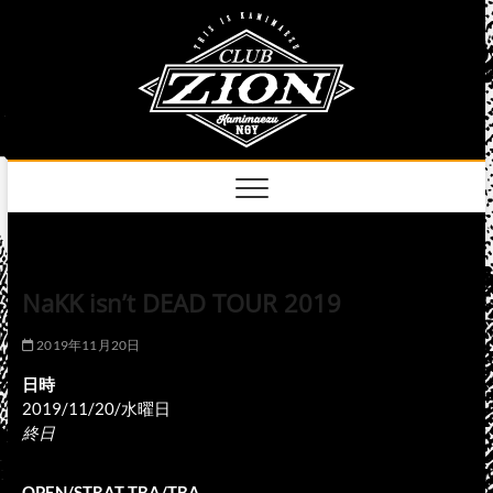
Skip
club
to
名古屋市中区上前
津のライブハウス
content
zion
official
site
NaKK isn’t DEAD TOUR 2019
2019年11月20日
日時
2019/11/20/水曜日
終日
OPEN/STRAT TBA/TBA