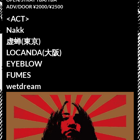
ADV/DOOR ¥2000/¥2500
<ACT>
Nakk
虚蝉(東京)
LOCANDA(大阪)
EYEBLOW
FUMES
wetdream