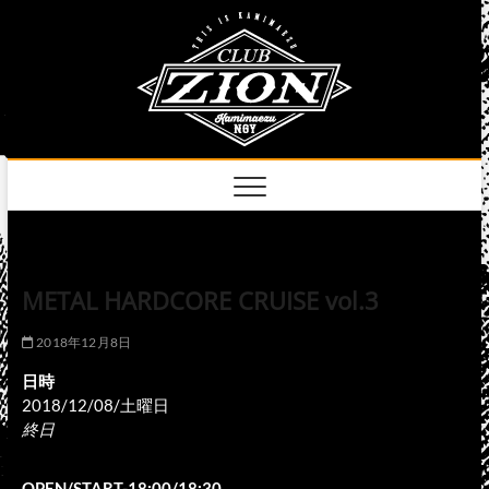
Skip
club
to
名古屋市中区上前
津のライブハウス
content
zion
official
site
METAL HARDCORE CRUISE vol.3
2018年12月8日
日時
2018/12/08/土曜日
終日
OPEN/START-18:00/18:30