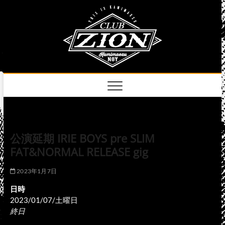
Skip
club
to
名古屋市中区上前
津のライブハウス
content
zion
official
site
公演延期 IRIE BOYS pre SLIM
FAT&NORMAL RELEASE gig
2023年1月7日
日時
2023/01/07/土曜日
終日