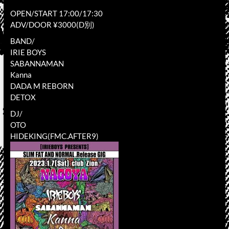
OPEN/START 17:00/17:30
ADV/DOOR ¥3000(D別)
BAND/
IRIE BOYS
SABANNAMAN
Kanna
DADA M REBORN
DETOX
DJ/
OTO
HIDEKING(FMC.AFTER9)