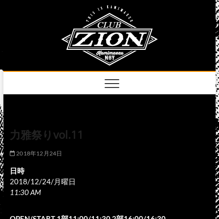
Skip
club
to
名古屋市中区上前
津のライブハウス
content
zion
official
site
力雅祭りvol.11
2018年12月24日
日時
2018/12/24/月曜日
11:30 AM
OPEN/START 1部11:00/11:30 2部16:00/16:30