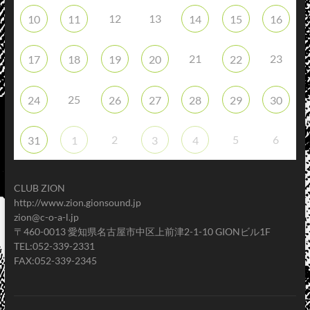
12
13
10
11
14
15
16
21
23
17
18
19
20
22
25
24
26
27
28
29
30
2
5
6
31
1
3
4
CLUB ZION
http://www.zion.gionsound.jp
zion@c-o-a-l.jp
〒460-0013 愛知県名古屋市中区上前津2-1-10 GIONビル1F
TEL:052-339-2331
FAX:052-339-2345