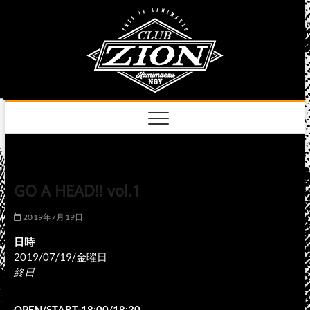
Skip
club
to
名古屋市中区上前
津のライブハウス
content
zion
official
site
GO A HEAD!! vol.1
2019年7月19日
日時
2019/07/19/金曜日
終日
OPEN/START-18:00/18:30