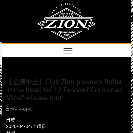
Skip
club
to
名古屋市中区上前
津のライブハウス
content
zion
official
site
【公演中止】Club Zion presnets Bullet
in the head Vol.12 Farevvel”Corrupted
Mind”rellease tour
2020年4月4日
日時
2020/04/04/土曜日
終日