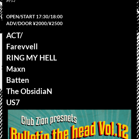
OPEN/START 17:30/18:00
ADV/DOOR ¥2000/¥2500
ACT/
Farevvell
RING MY HELL
Maxn
Batten
The ObsidiaN
US7