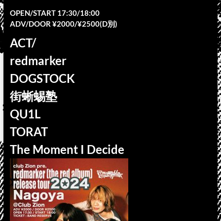
OPEN/START 17:30/18:00
ADV/DOOR ¥2000/¥2500(D別)
ACT/
redmarker
DOGSTOCK
街蜥蜴塾
QU1L
TORAT
The Moment I Decide