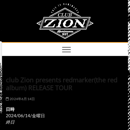
Skip
club
to
名古屋市中区上前
津のライブハウス
content
zion
official
site
club Zion presents redmarker(the red
album) RELEASE TOUR
2024年6月14日
日時
2024/06/14/金曜日
終日