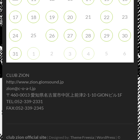
21
23
17
18
19
20
22
25
24
26
27
28
29
30
2
5
6
31
1
3
4
CLUB ZION
http://www.zion.gionsound.jp
zion@c-o-a-l.jp
〒460-0013 愛知県名古屋市中区上前津2-1-10 GIONビル1F
TEL:052-339-2331
FAX:052-339-2345
club zion official site
| Designed by:
Theme Freesia
|
WordPress
| ©