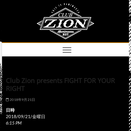
Skip
club
to
名古屋市中区上前
津のライブハウス
content
zion
official
site
Club Zion presents FIGHT FOR YOUR
RIGHT
2018年9月21日
日時
2018/09/21/金曜日
6:15 PM