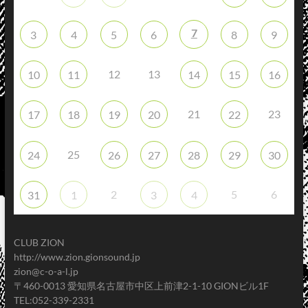
7
3
4
5
6
8
9
12
13
10
11
14
15
16
21
23
17
18
19
20
22
25
24
26
27
28
29
30
2
5
6
31
1
3
4
CLUB ZION
http://www.zion.gionsound.jp
zion@c-o-a-l.jp
〒460-0013 愛知県名古屋市中区上前津2-1-10 GIONビル1F
TEL:052-339-2331