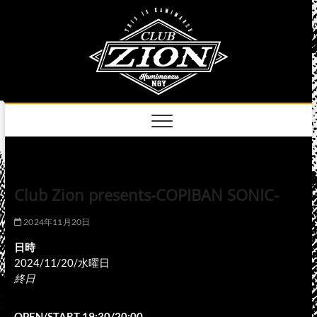
Skip
club
to
名古屋市中区上前
津のライブハウス
content
zion
official
site
Club Zion presents-COPIBAN SONIC-
2024年11月20日
日時
2024/11/20/水曜日
終日
OPEN/START 19:30/20:00