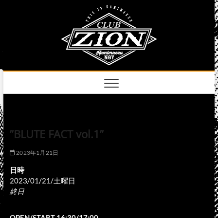
Skip
club
to
名古屋市中区上前
津のライブハウス
content
zion
official
site
”BLUTE FACT vol.1”
2023年1月21日
日時
2023/01/21/土曜日
終日
OPEN/START 16:30/17:00