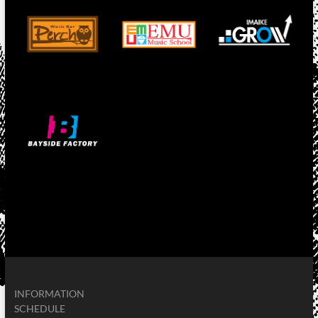
INFORMATION
SCHEDULE