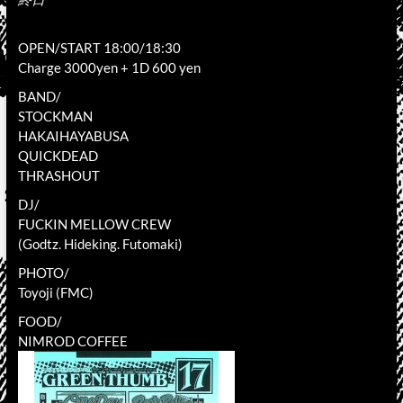
OPEN/START 18:00/18:30
Charge 3000yen + 1D 600 yen
BAND/
STOCKMAN
HAKAIHAYABUSA
QUICKDEAD
THRASHOUT
DJ/
FUCKIN MELLOW CREW
(Godtz. Hideking. Futomaki)
PHOTO/
Toyoji (FMC)
FOOD/
NIMROD COFFEE