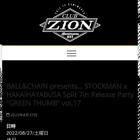
Skip
club
to
名古屋市中区上前
津のライブハウス
content
zion
official
site
BALL&CHAIN presents… STOCKMAN x
HAKAIHAYABUSA Split 7in Release Party
“GREEN THUMB” vol,17
2022年8月27日
日時
2022/08/27/土曜日
終日