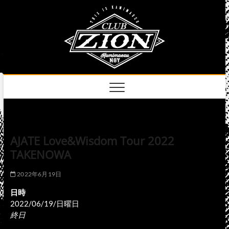
Skip
club
to
名古屋市中区上前
津のライブハウス
content
zion
official
site
AJATE Love&Wisdom Tour 2022
TAKENOWA
2022年6月19日
日時
2022/06/19/日曜日
終日