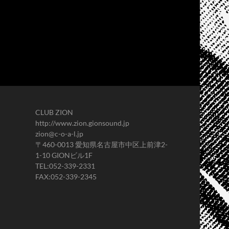
CLUB ZION
http://www.zion.gionsound.jp
zion@c-o-a-l.jp
〒460-0013 愛知県名古屋市中区上前津2-
1-10 GIONビル1F
TEL:052-339-2331
FAX:052-339-2345