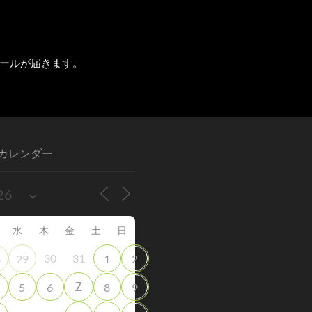
ールが届きます。
カレンダー
水
木
金
土
日
30
31
8
29
1
2
7
5
6
8
9