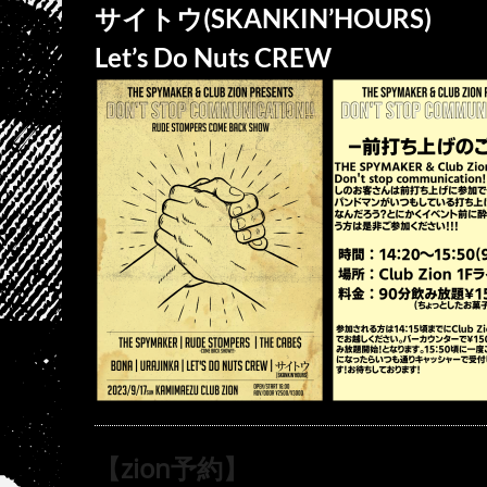
サイトウ(SKANKIN’HOURS)
Let’s Do Nuts CREW
【zion予約】