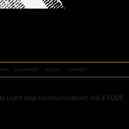
official site
ブハウス
STEM
EQUIPMENT
ACCESS
CONTACT
s Don’t stop communication!! Vol.3 RUDE