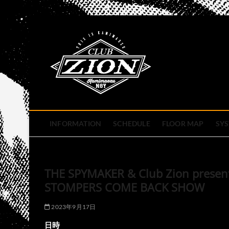
Skip
to
club zion 
content
名古屋市中区上前津のライ
INFORMATION
SCHEDULE
FLOOR MAP
SY
THE SPYMAKER & Club Zion present
STOMPERS COME BACK SHOW
2023年9月17日
日時