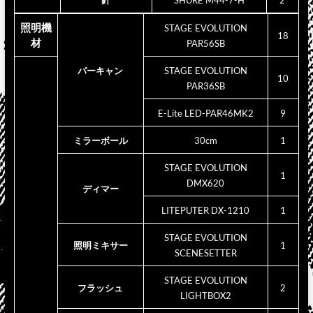
針
SHURE M44-7-H
2
照明機
STAGE EVOLUTION
18
材
PAR56SB
パーキャン
STAGE EVOLUTION
10
PAR36SB
E-Lite LED-PAR46MK2
9
ミラーボール
30cm
1
STAGE EVOLUTION
1
DMX620
ディマー
LITEPUTER DX-1210
1
STAGE EVOLUTION
照明ミキサー
1
SCENESETTER
STAGE EVOLUTION
フラッシュ
2
LIGHTBOX2