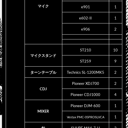
マイク
e901
1
e602-II
1
e906
2
ST210
10
マイクスタンド
ST259
9
ターンテーブル
Technics SL-1200MK5
2
Pioneer XDJ700
2
CDJ
Pioneer CDJ1000
4
Pioneer DJM-600
1
MIXER
1
Vestax PMC-05PROSLVCA