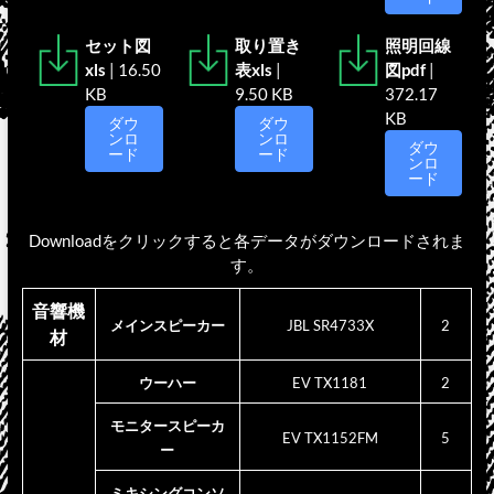
セット図
取り置き
照明回線
xls
| 16.50
表xls
|
図pdf
|
KB
9.50 KB
372.17
KB
ダウ
ダウ
ンロ
ンロ
ダウ
ード
ード
ンロ
ード
Downloadをクリックすると各データがダウンロードされま
す。
音響機
メインスピーカー
JBL SR4733X
2
材
ウーハー
EV TX1181
2
モニタースピーカ
EV TX1152FM
5
ー
ミキシングコンソ