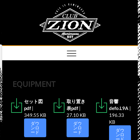
Skip
club
to
名古屋市中区上前
津のライブハウス
content
zion
official
site
EQUIPMENT
セット図
取り置き
音響
pdf
|
表pdf
|
defo.L9A
|
349.55 KB
27.10 KB
196.33
KB
ダウ
ダウ
ンロ
ンロ
ダウ
ード
ード
ンロ
ード