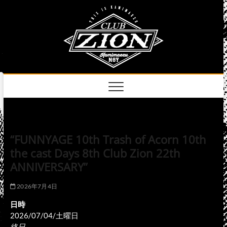
Skip
club
to
名古屋市中区上前
津のライブハウス
content
zion
official
site
“FUNNYAGE 10th Trash of Acorn 10th
the cast Days 8th Club Zion 22th
ANNIVERSARY”
2026年7月4日
日時
2026/07/04/土曜日
終日