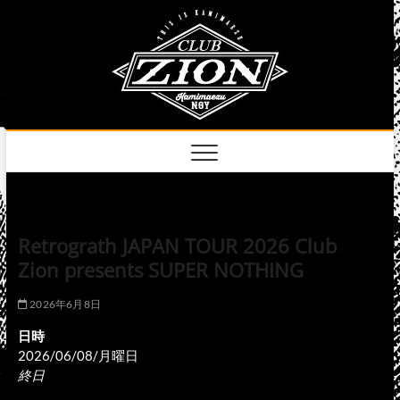
Skip
club
to
名古屋市中区上前
津のライブハウス
content
zion
official
site
Retrograth JAPAN TOUR 2026 Club
Zion presents SUPER NOTHING
2026年6月8日
日時
2026/06/08/月曜日
終日