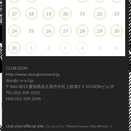
21
23
17
18
19
20
22
25
24
26
27
28
29
30
2
5
6
31
1
3
4
CLUB ZION
http://www.zion.gionsound.jp
zion@c-o-a-l.jp
〒460-0013 愛知県名古屋市中区上前津2-1-10 GIONビル1F
TEL:052-339-2331
FAX:052-339-2345
club zion official site
| Designed by:
Theme Freesia
|
WordPress
| ©