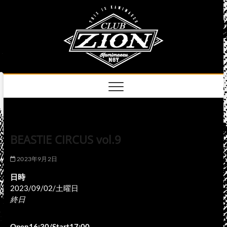
Skip
club
to
名古屋市中区上前
津のライブハウス
content
zion
official
site
BEASTIE CIRCUS vol.9
2023年9月2日
日時
2023/09/02/土曜日
終日
Open16:30/Start17:00