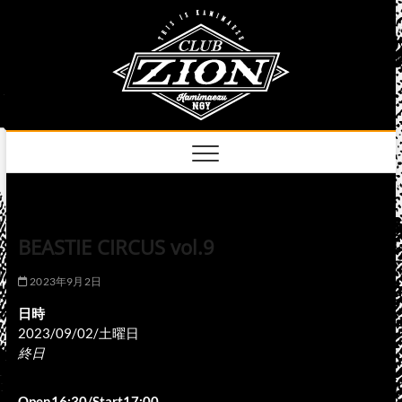
Skip
club
to
名古屋市中区上前
津のライブハウス
content
zion
official
site
BEASTIE CIRCUS vol.9
2023年9月2日
日時
2023/09/02/土曜日
終日
Open16:30/Start17:00