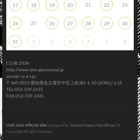
21
23
17
18
19
20
22
25
24
26
27
28
29
30
2
5
6
31
1
3
4
CLUB ZION
http://www.zion.gionsound.jp
zion@c-o-a-l.jp
〒460-0013 愛知県名古屋市中区上前津2-1-10 GIONビル1F
TEL:052-339-2331
FAX:052-339-2345
club zion official site
| Designed by:
Theme Freesia
|
WordPress
| ©
Copyright All right reserved