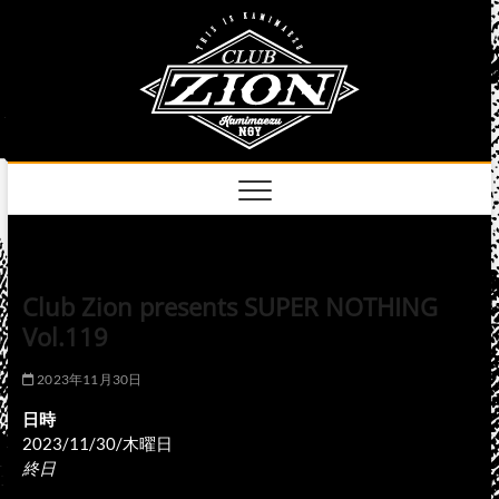
Skip
club
to
名古屋市中区上前
津のライブハウス
content
zion
official
site
Club Zion presents SUPER NOTHING
Vol.119
2023年11月30日
日時
2023/11/30/木曜日
終日