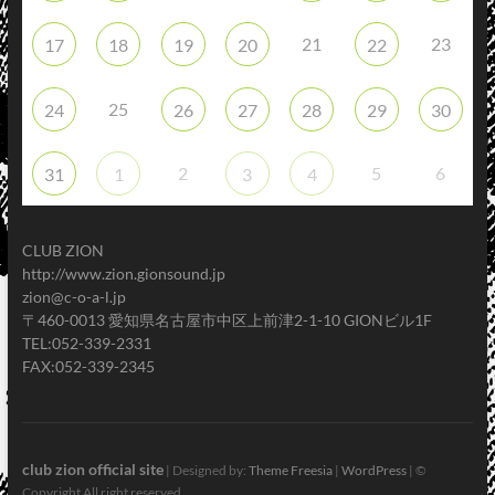
21
23
17
18
19
20
22
25
24
26
27
28
29
30
2
5
6
31
1
3
4
CLUB ZION
http://www.zion.gionsound.jp
zion@c-o-a-l.jp
〒460-0013 愛知県名古屋市中区上前津2-1-10 GIONビル1F
TEL:052-339-2331
FAX:052-339-2345
club zion official site
| Designed by:
Theme Freesia
|
WordPress
| ©
Copyright All right reserved