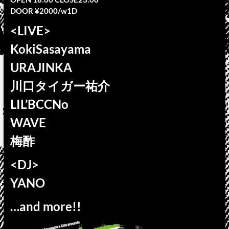
DOOR ¥2000/w1D
<LIVE>
KokiSasayama
URAJINKA
川口タイガー祐介
LIL’BCCNo
WAVE
梅酢
<DJ>
YANO
…and more!!