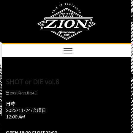
Skip
club
to
名古屋市中区上前
津のライブハウス
content
zion
official
site
SHOT or DIE vol.8
2023年11月24日
日時
2023/11/24/金曜日
12:00 AM
OPEN 18:00 CLOSE23:00