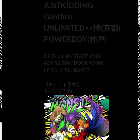
JUSTKIDDING
Genthru
UNLIMITED××性(京都)
POWERBOY(神戸)
OPEN 16:30 / START 17:00
ADV ¥2,500 / DOOR ¥3,000
(ドリンク代別途¥600)
【チケット予約】
各バンド予約