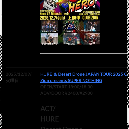
2025/12/09/
HURE ＆ Desert Drone JAPAN TOUR 2025 Cl
火曜日
Zion presents SUPER NOTHING
OPEN/START 18:00/18:30
ADV/DOOR ¥2400/¥2900
ACT/
HURE