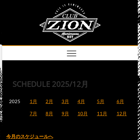
Skip
club
to
名古屋市中区上前
津のライブハウス
content
zion
official
site
SCHEDULE 2025/12月
2025
1月
2月
3月
4月
5月
6月
7月
8月
9月
10月
11月
12月
今月のスケジュールへ