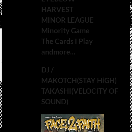
HARVEST
MINOR LEAGUE
Minority Game
The Cards I Play
andmore…
DJ /
MAKOTCH(STAY HiGH)
TAKASHI(VELOCITY OF
SOUND)