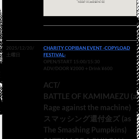
2025/12/20/
CHARITY COPIBAN EVENT -COPYLOAD
土曜日
FESTIVAL-
OPEN/START 15:00/15:30
ADV/DOOR ¥2000＋Drink ¥600
ACT/
BATTLE OF KAMIMAEZU (a
Rage against the machine)
スマッシング還付金ズ (as
The Smashing Pumpkins)