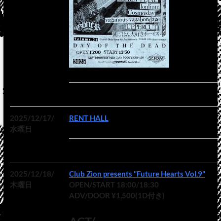
2025/12/17/
RENT HALL
水曜日
2025/12/18/
Club Zion presents "Future Hearts Vol.9"
木曜日
OPEN/START 18:00/18:30
ADV/DOOR ¥1,500(1D付き)