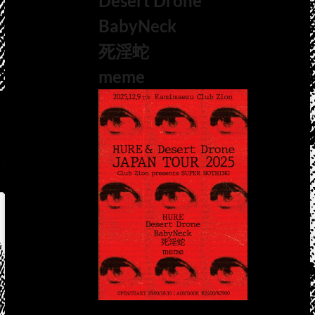
Desert Drone
BabyNeck
死淫蛇
meme