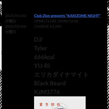
2025/01/06/
Club Zion presents "KAKIZOME NIGHT"
月曜日 -
OPNE/CLOSE 20:00/24:00
2026/01/06/
CHARGE ¥1,000
火曜日
DJ/
Tyler
666kcal
YU-RI
エリカダイナマイト
Black Beard
KzM3776