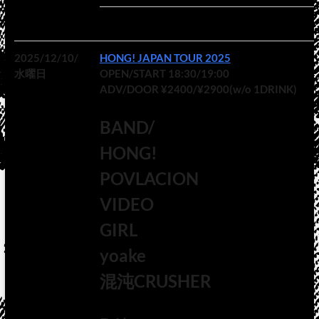
2025/12/10/
HONG! JAPAN TOUR 2025
水曜日
OPEN/START 18:30/19:00
ADV/DOOR ¥2400/¥2900(w/o 1DRINK)
BAND/
HONG!
POVLACION
VIDEO
GIRL
yoake
混沌CRUSHER