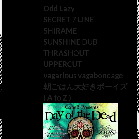
Odd Lazy
SECRET 7 LINE
SHIRAME
SUNSHINE DUB
THRASHOUT
UPPERCUT
vagarious vagabondage
朝ごはん大好きボーイズ
( A to Z )