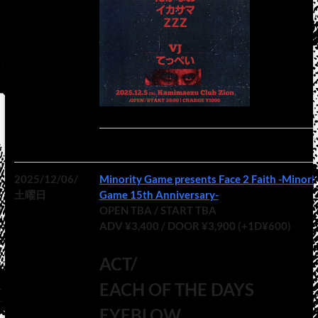
2025/12/06/
Minority Game presents Face 2 Faith -Minority
土曜日
Game 15th Anniversary-
OPEN TBA / START TBA
ADV ¥3,400 / DOOR ¥3,900 (+1D¥600)
ACT/
EACH OF THE DAYS
EYEBLOW