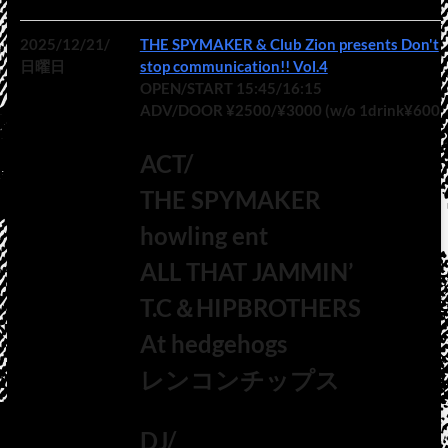
2025/12/21/
THE SPYMAKER & Club Zion presents Don't
日曜日
stop communication!! Vol.4
OPEN/START 15:45/16:15
ADV/DOOR ¥2500/¥3000 (w/o 1drink¥600)
ACT/
THE SPYMAKER
howling ent
ALL THAT JAMMIN’
T.C＆HIPBROTHERS
At hedgehogs
レンコンチップス
DJ/