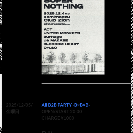
2025/12/05/
All B2B PARTY -B×B×B-
金曜日
OPEN/START 20:00
CHARGE ¥1000