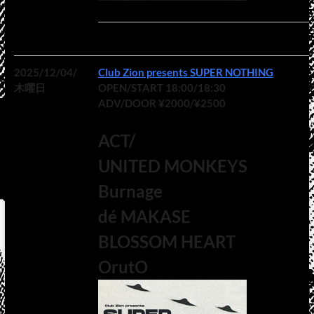
2025/12/04/
Club Zion presents SUPER NOTHING
木曜日
OPEN/START 18:00/18:30
ADV/DOOR ¥2000/¥2500
ACT/
UNITED MONKEYS
Burnage
dé MAKASE
BLOSSOM HEART
OrutO