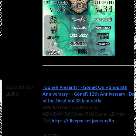
2025/12/13/
"GoneR Presents" - GoneR Only Shop 8th
土曜日
Anniversary - - GoneR 12th Anniversary - Day
of the Dead Vol.33 feat.oktkt
OPEN/START 15:00/15:45
ADV/DAY 3,800yen/5,000yen(+1Drink)
予約
https://t.livepocket.jp/e/xuv8b