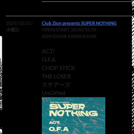
2025/12/11/
Club Zion presents SUPER NOTHING
木曜日
OPEN/START 18:00/18:30
ADV/DOOR ¥2000/¥2500
ACT/
O.F.A
CHOP STICK
THE LOSER
ステアーズ
UnGifted