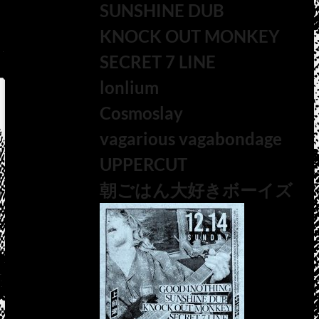
SUNSHINE DUB
KNOCK OUT MONKEY
SECRET 7 LINE
lonlium
Cosmoslay
vagarious vagabondage
UPPERCUT
朝ごはん大好きボーイズ