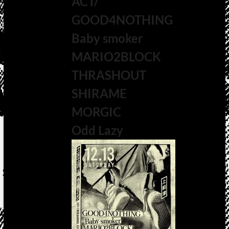
ACT/
GOOD4NOTHING
Baby smoker
MARIO2BLOCK
THRASHOUT
SHIRAME
MORGIC
Odd Lazy