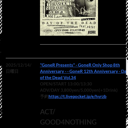
2025/12/14/
"GoneR Presents" - GoneR Only Shop 8th
日曜日
Anniversary - - GoneR 12th Anniversary - Day
of the Dead Vol.34
OPEN/START 13:00/13:30
ADV/DAY 3,800yen/5,000yen(+1Drink)
予約
https://t.livepocket.jp/e/hyrzb
ACT/
GOOD4NOTHING