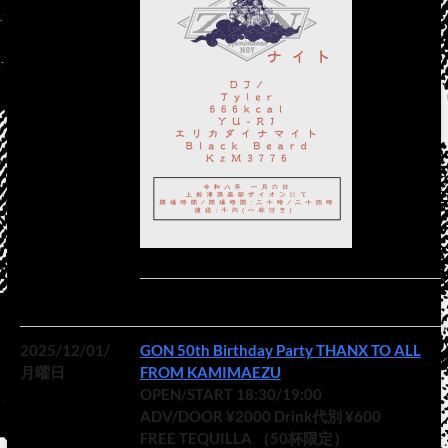
2025/12/01/
GON 50th Birthday Party THANX TO ALL
月曜日
FROM KAMIMAEZU
OPEN/START 18:30/19:00
ADV/DOOR ¥2000 Drink代別 ¥600
FREE TEQUILLA （50杯限定）