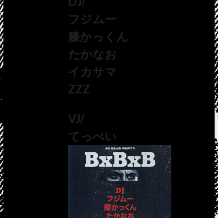
DJ/
フジムー
膝かっくん
たかなお
イカサマ
ZZZ
VJ/
てっぺい