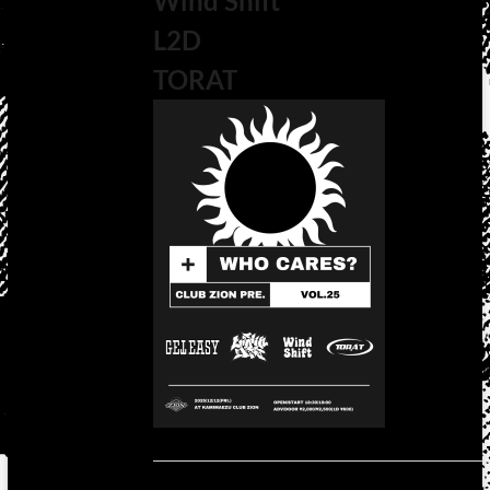
Wind Shift
L2D
TORAT