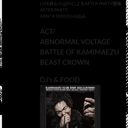
LIVE終わりはDJによるAFTER PARTY開催
AFTER PARTY
ADV/￥1000 Drink込み
ACT/
ABNORMAL VOLTAGE
BATTLE OF KAMIMAEZU
BEAST CROWN
DJ’s & FOOD