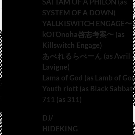
SATTAM OF A PHILON (as
SYSTEM OF A DOWN)
YALLKISWITCH ENGAGE〜
kOTOnoha啓志考案〜 (as
Killswitch Engage)
あべれるらべーん (as Avril
Lavigne)
Lama of God (as Lamb of Go
Youth riott (as Black Sabbat
711 (as 311)
DJ/
HIDEKING