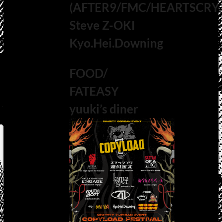
(AFTER9/FMC/HEARTSCRY
Steve Z-OKI
Kyo.Hei.Downing
FOOD/
FATEASY
yuuki’s diner