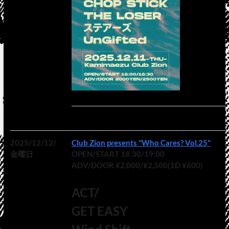
2025/12/12/
Club Zion presents "Who Cares? Vol.25"
金曜日
OPEN/START 18:30/19:00
ADV/DOOR ¥2,000/¥2,500(1D ¥600)
ACT/
GET EASY