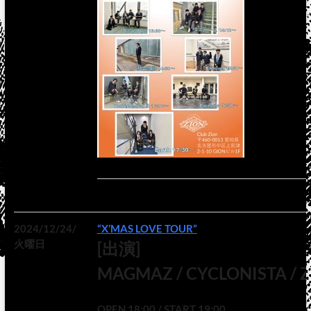
2024/12/24/
“X’MAS LOVE TOUR”
火曜日
[出演]
MAGMAZ / CYCLONISTA / 
OPEN 18:00 / START 19:00