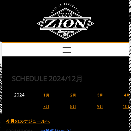
Skip
club
to
名古屋市中区上前
津のライブハウス
content
zion
official
site
SCHEDULE 2024/12月
2024
1月
2月
3月
4月
7月
8月
9月
10
今月のスケジュールへ