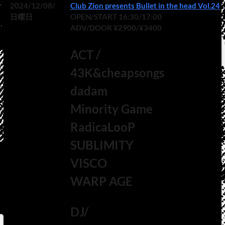
2024/12/08/
Club Zion presents Bullet in the head Vol.24
日曜日
OPEN/START 16:30/17:00
ADV/DOOR ¥2900/¥3400
ACT /
43K&cheapsongs
dadam
Minority Game
RadicaLooP
SUBLIMITY
VISCO
WARP AGE
DJ/