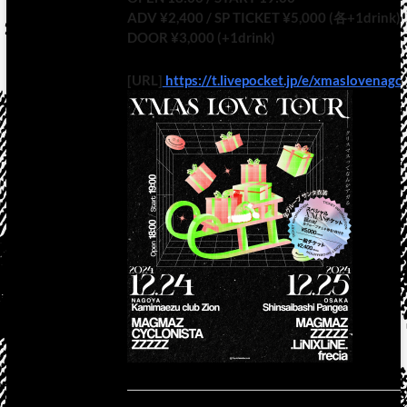
ADV ¥2,400 / SP TICKET ¥5,000 (各+1drink)
DOOR ¥3,000 (+1drink)
[URL]
https://t.livepocket.jp/e/xmaslovenago