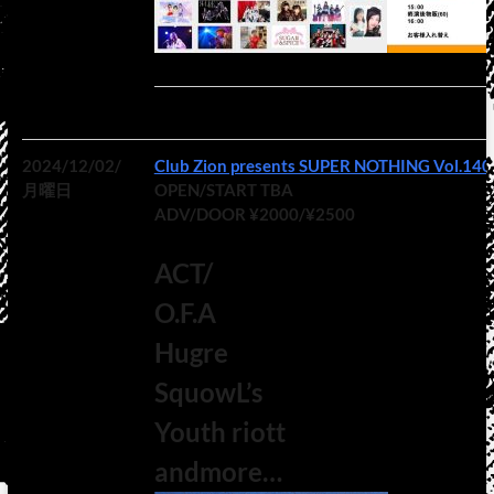
2024/12/02/
Club Zion presents SUPER NOTHING Vol.140
月曜日
OPEN/START TBA
ADV/DOOR ¥2000/¥2500
ACT/
O.F.A
Hugre
SquowL’s
Youth riott
andmore…