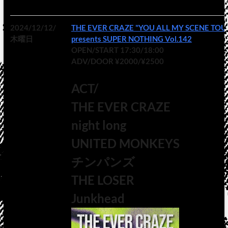
2024/12/12/
THE EVER CRAZE "YOU ALL MY SCENE TOUR
木曜日
presents SUPER NOTHING Vol.142
OPEN/START 17:30/18:00
ADV/DOOR ¥2000/¥2500
ACT/
THE EVER CRAZE
night long
UNITED MONKEYS
チンパンズ
THE LOSER
Junkhead