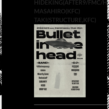
HIDEKING(AFTER9/FMC/H
MASAHIRO(KFC)
TAKI(STRUCTURE,KFC)