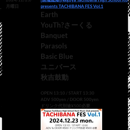
月曜日
presents TACHIBANA FES Vol.1
Earth
YouTh?さーくる
Banquet
Parasols
Basic Blue
ユニバース
秋吉鼓動
OPEN 13:10 / START 13:30
ADV 500yen / DOOR 500yen
ドリンク代別途¥500必要