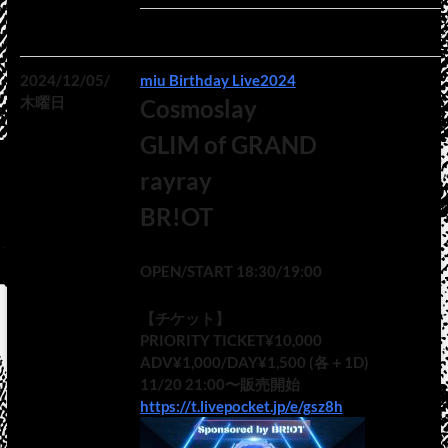
2024/12/05/
miu Birthday Live2024
木曜日
Cosmoslay
GLIM of GRAND
rayray
BR!OT
OPEN/START 18:30/19:00
【チケット】
PRIORITY TICKET¥10,000
ADV¥1,000/DAY¥1,500 (各＋1D)
11/20 21:00〜販売開始
https://t.livepocket.jp/e/gsz8h