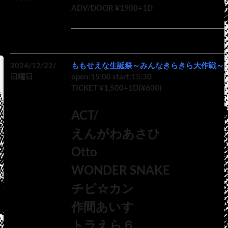
ADV/DOOR ¥1900+1D
2024/12/22/
ももせえな生誕祭～みんなきらきら大作戦～
日曜日
open:15:00 start:15:30
TICKET ¥1,500+1D(¥600)
ACT/
えんがわあさひ
Otto
WONDER SNAKE
チビ☆カン
作間あいす
トラえら６