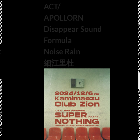
ACT/
APOLLORN
Disappear Sound
Formula
Noise Rain
細江里杜