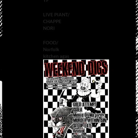
YF
LIVE PIANT/
CHAPPE
NORI
FOOD/
Norfolk
kitchen agas