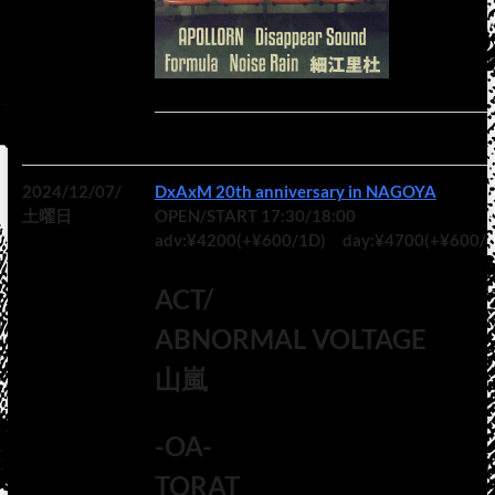
2024/12/07/
DxAxM 20th anniversary in NAGOYA
土曜日
OPEN/START 17:30/18:00
adv:¥4200(+¥600/1D) day:¥4700(+¥600/
ACT/
ABNORMAL VOLTAGE
山嵐
-OA-
TORAT