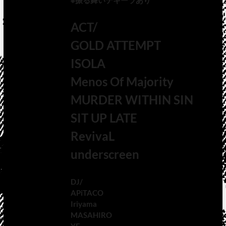
※振る舞いテキーラあり
ACT/
GOLD ATTEMPT
ISOLA
Menos Of Majority
MURDER WITHIN SIN
SIT UP LATE
RevivaL
underscreen
DJ/
APiTACO
Iriyama
MASAHIRO