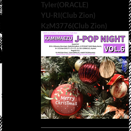
Tyler(ORACLE)
YU-RI(Club Zion)
KzM3776(Club Zion)