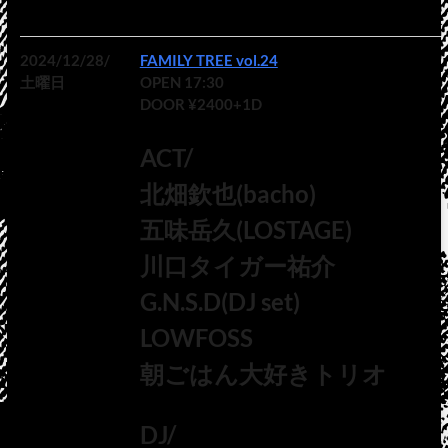
2024/12/28/
FAMILY TREE vol.24
土曜日
OPEN 17:30
DOOR ¥2400+1D
ACT/
北畑欽也(bacho)
五味岳久(LOSTAGE)
川口タイガー祐介
G.N.S.D(DJ set)
LOWFOSS
朝ごはん大好きトリオ
DJ/