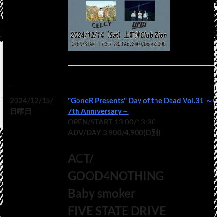
2024/12/15/
"GoneR Presents" Day of the Dead Vol.31 ～
日曜日
7th Anniversary～
OPEN/START 13:00/13:30
ADV/DAY 3,900/4,900(D別)
ACT/
GOOD4NOTHING
Baby smoker
FIVE STATE DRIVE