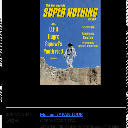
2024/12/04/
Morfem JAPAN TOUR
水曜日
OPEN/START TBA
ADV/DOOR ¥2400/¥2900(w/o 1DRINK)