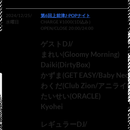
2024/12/25/
第6回上前津J-POPナイト
水曜日
CHARGE ¥1000(1D込み）
OPEN/CLOSE 20:00/24:00
ゲストDJ/
まれい(Gloomy Morning)
Daiki(DirtyBox)
かずま(GET EASY/Baby Neck
わくだ(Club Zion/アニライ
たいせい(ORACLE)
Kyohei
レギュラーDJ/