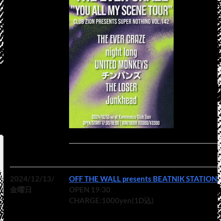
2024/12/13/
OFF THE WALL presents BEATNIK STATION v
金曜日
OPEN 19:30
CHARGE:1000yen(1D込)