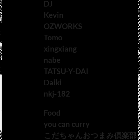
DJ
Kevin
OZWORKS
Tomo
xingxiang
nabe
TATSU-Y-DAI
Daiki
nkj-182
Food
you can curry
こだちゃんおつまみ倶楽部