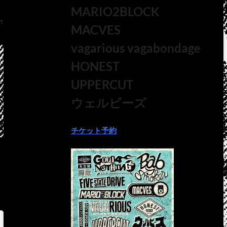
MARIO2BLOCK
MACVES
vagarious vagabondage
HONEST
UPPERCUT
ウェルビーズ
チケット予約