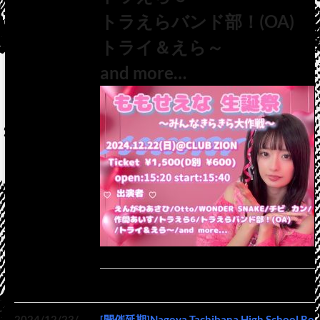
トラえらバンド部！(OA)
トライ＆えら～
and more…
2024/12/23/
[開催延期]Nagoya Tachibana High School Rock