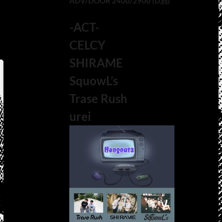
ADV/DOOR 2400/2900 (D別)
-ACT-
CELCY
SHIRAME
SquowL’s
Trase Rush
urei