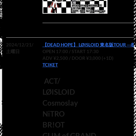
2024/12/21/
【DEAD HOPE】 LØISLOID 東名阪TOUR 
土曜日
OPEN
17:00
/ START
17:30
ADV ¥2,500 / DOOR ¥3,000 (+1D)
TCIKET
ACT/
LØISLOID
Cosmoslay
NiTRO
BR!OT
GLIM of GRAND