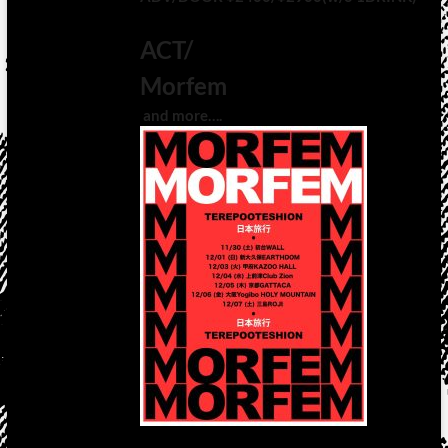
ACT/
Morfem
and more….