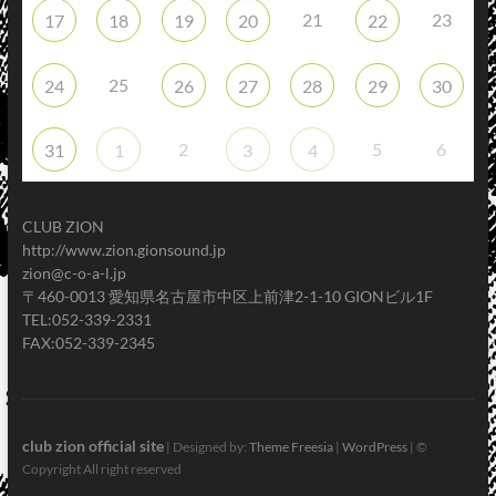
21
23
17
18
19
20
22
25
24
26
27
28
29
30
2
5
6
31
1
3
4
CLUB ZION
http://www.zion.gionsound.jp
zion@c-o-a-l.jp
〒460-0013 愛知県名古屋市中区上前津2-1-10 GIONビル1F
TEL:052-339-2331
FAX:052-339-2345
club zion official site
| Designed by:
Theme Freesia
|
WordPress
| ©
Copyright All right reserved