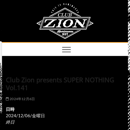
Skip
club
to
名古屋市中区上前
津のライブハウス
content
zion
official
site
Club Zion presents SUPER NOTHING
Vol.141
2024年12月6日
日時
2024/12/06/金曜日
終日