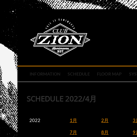
Skip
to
club zion 
content
名古屋市中区上前津のライ
INFORMATION
SCHEDULE
FLOOR MAP
SY
SCHEDULE 2022/4月
2022
1月
2月
3
7月
8月
9