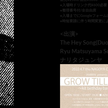
※入場時ドリンク代¥600必要
※整理番号付/全自由席
※入場までにGoogleフォ
※時短要請に伴う時間変更に
<出演>
The Hey Song(Duo
Ryu Matsuyama S
ナリタジュンヤ