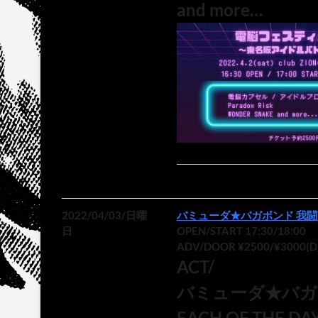
and more…
2022/04/03/日曜
バミューダ★バガボンド 我闘T
日
OPEN/START 17:30/18:00
ADV/DOOR ¥2500/¥3000(
ACT/
バミューダ★バガ
EACH OF THE DA