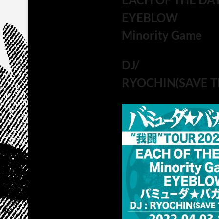
EYEBLOW
Minority Game
DJ/
RYOCHIN(SAVE T