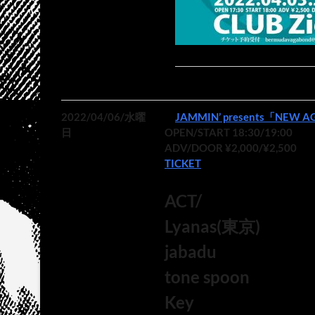
2022/04/06/水曜
JAMMIN’ presents「NEW A
日
OPEN/START 18:30/19:00
ADV/DOOR ¥2,000/¥2,500
TICKET
ACT/
Lyanas(東京)
jabadu
tone spoon
Key