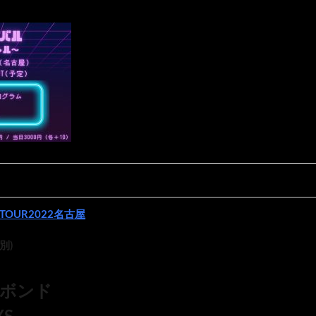
OUR2022名古屋
D別)
ボンド
YS