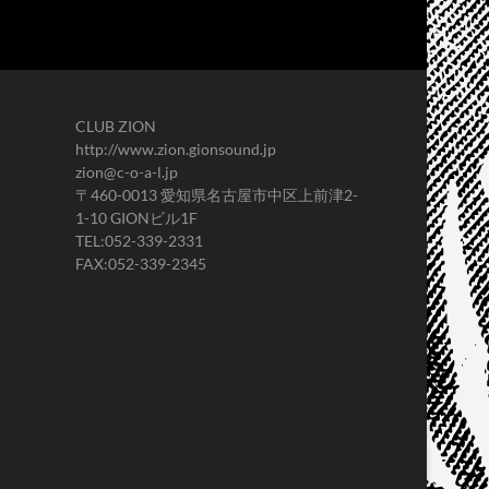
CLUB ZION
http://www.zion.gionsound.jp
zion@c-o-a-l.jp
〒460-0013 愛知県名古屋市中区上前津2-
1-10 GIONビル1F
TEL:052-339-2331
FAX:052-339-2345