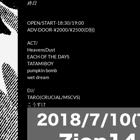
終日
OPEN/START-18:30/19:00
ADV-DOOR-¥2000/¥2500(D別)
ACT/
HeavensDust
EACH OF THE DAYS
TATAMIBOY
pumpkin bomb
wet dream
DJ/
TARO(CRUCIAL/MSCVS)
こうすけ