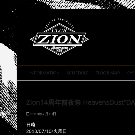
Skip
to
club zion 
content
名古屋市中区上前津のライ
INFORMATION
SCHEDULE
FLOOR MAP
SY
Zion14周年前夜祭 HeavensDust”DAY 
2018年7月10日
日時
2018/07/10/火曜日