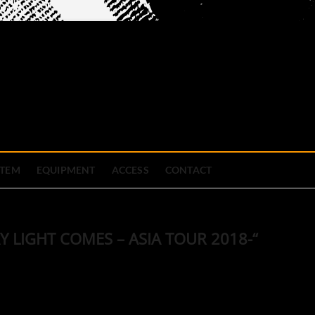
official site
ブハウス
STEM
EQUIPMENT
ACCESS
CONTACT
LIGHT COMES – ASIA TOUR 2018-“