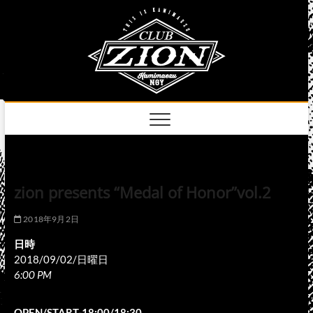
Skip
club
to
名古屋市中区上前
津のライブハウス
content
zion
official
site
zion presents “Medal of Honor”vol.2
2018年9月2日
日時
2018/09/02/日曜日
6:00 PM
OPEN/START-18:00/18:30