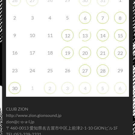
26
27
30
31
2
3
4
5
6
7
8
9
10
11
12
13
14
15
16
17
18
19
20
21
22
23
24
25
26
29
27
28
1
30
2
3
4
5
6
CLUB ZION
http://www.zion.gionsound.jp
zion@c-o-a-l.jp
〒460-0013 愛知県名古屋市中区上前津2-1-10 GIONビル1F
TEL:052-339-2331