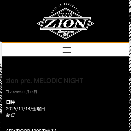
Skip
club
to
名古屋市中区上前
津のライブハウス
content
zion
official
site
zion pre. MELODIC NIGHT
2025年11月14日
日時
2025/11/14/金曜日
終日
ADV/DOOR 1000(D込み)