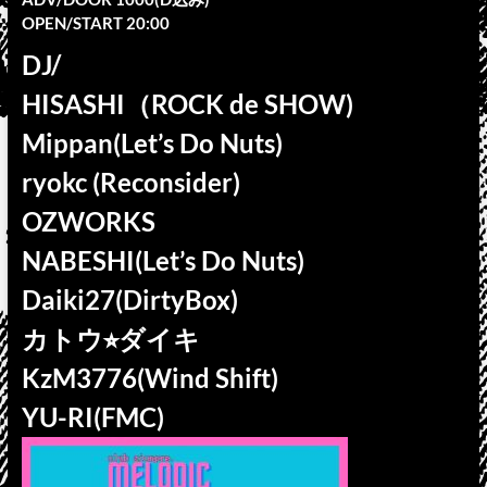
OPEN/START 20:00
DJ/
HISASHI（ROCK de SHOW)
Mippan(Let’s Do Nuts)
ryokc (Reconsider)
OZWORKS
NABESHI(Let’s Do Nuts)
Daiki27(DirtyBox)
カトウ⭐︎ダイキ
KzM3776(Wind Shift)
YU-RI(FMC)