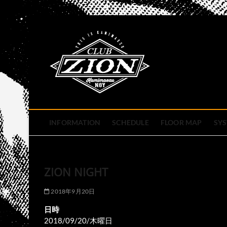
Skip
to
club zion 
content
名古屋市中区上前津のライ
INFORMATION
SCHEDULE
FLOOR MAP
SY
ZION NIGHT
2018年9月20日
日時
2018/09/20/木曜日