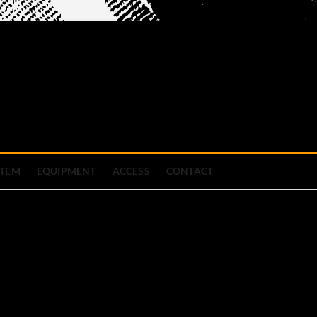
official site
ブハウス
STEM
EQUIPMENT
ACCESS
CONTACT