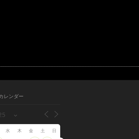
カレンダー
水
木
金
土
日