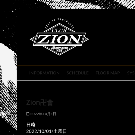
Skip
to
club zion 
content
名古屋市中区上前津のライ
INFORMATION
SCHEDULE
FLOOR MAP
SY
Zion卍會
2022年10月1日
日時
2022/10/01/土曜日