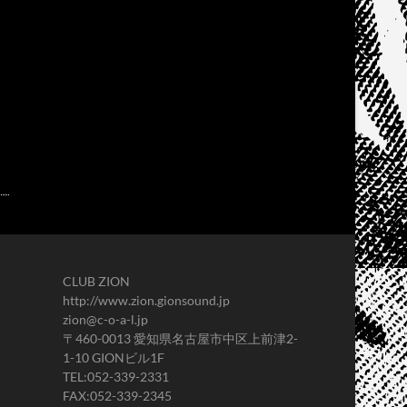
CLUB ZION
http://www.zion.gionsound.jp
zion@c-o-a-l.jp
〒460-0013 愛知県名古屋市中区上前津2-
1-10 GIONビル1F
TEL:052-339-2331
FAX:052-339-2345