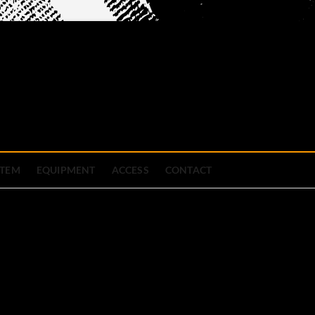
official site
ブハウス
STEM
EQUIPMENT
ACCESS
CONTACT