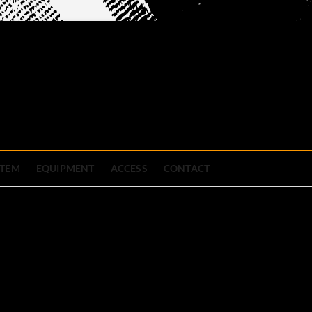
official site
ブハウス
STEM
EQUIPMENT
ACCESS
CONTACT