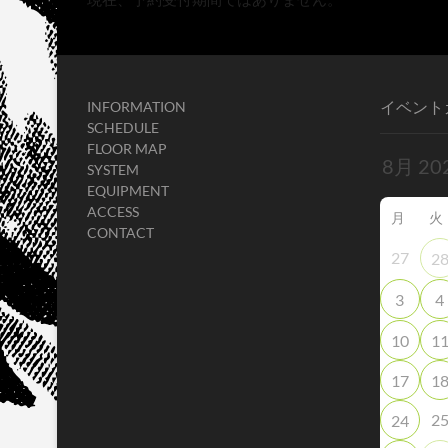
イベント
INFORMATION
SCHEDULE
FLOOR MAP
SYSTEM
EQUIPMENT
ACCESS
月
火
CONTACT
27
2
3
4
10
1
17
1
2
24