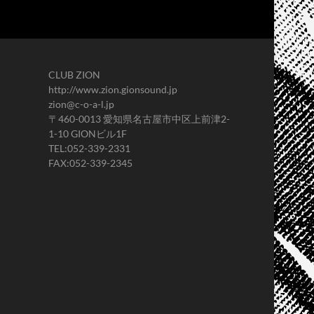
CLUB ZION
http://www.zion.gionsound.jp
zion@c-o-a-l.jp
〒460-0013 愛知県名古屋市中区上前津2-
1-10 GIONビル1F
TEL:052-339-2331
FAX:052-339-2345