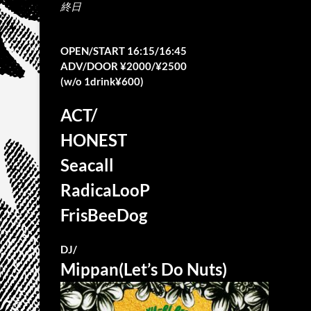
終日
OPEN/START 16:15/16:45
ADV/DOOR ¥2000/¥2500
(w/o 1drink¥600)
ACT/
HONEST
Seacall
RadicaLooP
FrisBeeDog
DJ/
Mippan(Let’s Do Nuts)