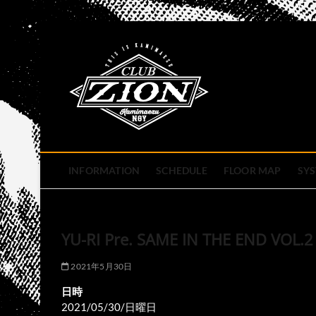
Skip
to
club zion 
content
名古屋市中区上前津のライ
INFORMATION
SCHEDULE
FLOOR MAP
SY
YU-RI Pre. SAME IN THE END VOL.2
2021年5月30日
日時
2021/05/30/日曜日