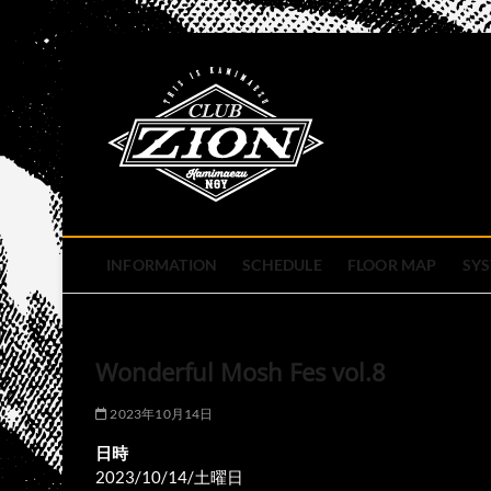
Skip
to
club zion 
content
名古屋市中区上前津のライ
INFORMATION
SCHEDULE
FLOOR MAP
SY
Wonderful Mosh Fes vol.8
2023年10月14日
日時
2023/10/14/土曜日