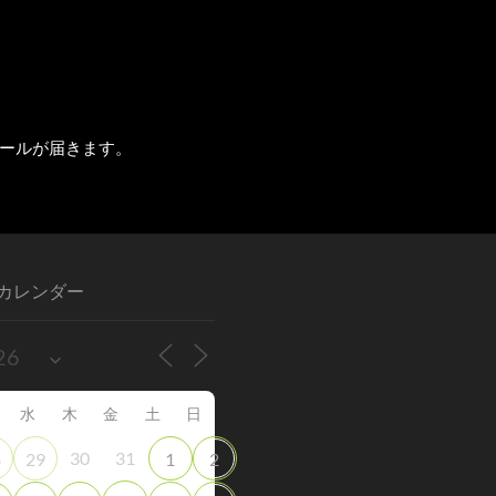
ールが届きます。
カレンダー
水
木
金
土
日
30
31
8
29
1
2