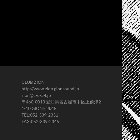
CLUB ZION
http://www.zion.gionsound.jp
zion@c-o-a-l.jp
〒460-0013 愛知県名古屋市中区上前津2-
1-10 GIONビル1F
TEL:052-339-2331
FAX:052-339-2345