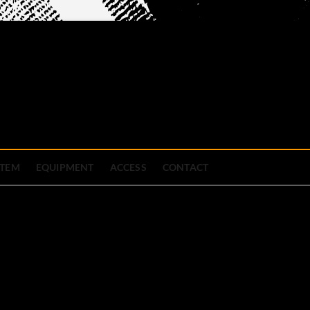
official site
ブハウス
STEM
EQUIPMENT
ACCESS
CONTACT