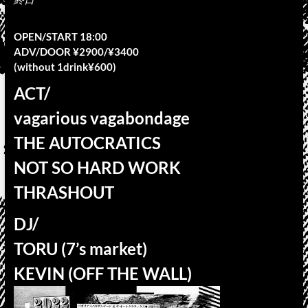
OPEN/START 18:00
ADV/DOOR ¥2900/¥3400
(without 1drink¥600)
ACT/
vagarious vagabondage
THE AUTOCRATICS
NOT SO HARD WORK
THRASHOUT
DJ/
TORU (7’s market)
KEVIN (OFF THE WALL)