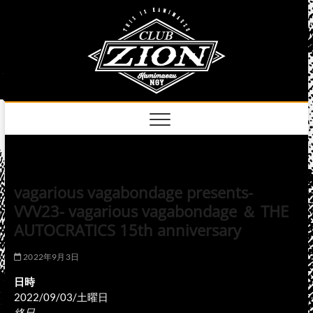
Skip
club
to
名古屋市中区上前
津のライブハウス
content
zion
official
site
vagarious vagabondage presents-
VVV23- vagarious vagabondage ＆ THE
AUTOCRATICS 15th anniversary
2022年9月3日
日時
2022/09/03/土曜日
終日