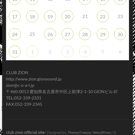
21
23
17
18
19
20
22
25
24
26
27
28
29
30
2
5
6
31
1
3
4
CLUB ZION
http://www.zion.gionsound.jp
zion@c-o-a-l.jp
〒460-0013 愛知県名古屋市中区上前津2-1-10 GIONビル1F
TEL:052-339-2331
FAX:052-339-2345
club zion official site
| Designed by:
Theme Freesia
|
WordPress
| ©