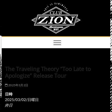
Skip
club
to
名古屋市中区上前
津のライブハウス
content
zion
official
site
The Traveling Theory “Too Late to
Apologize” Release Tour
2025年3月2日
日時
2025/03/02/日曜日
終日