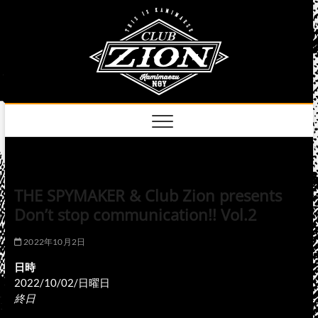
Skip
club
to
名古屋市中区上前
津のライブハウス
content
zion
official
site
THE SPYMAKER & Club Zion presents
Don’t stop communication!! Vol.2
2022年10月2日
日時
2022/10/02/日曜日
終日