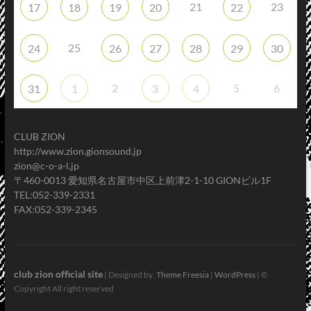
21
23
17
18
19
20
22
25
24
26
27
28
29
30
2
5
6
31
1
3
4
CLUB ZION
http://www.zion.gionsound.jp
zion@c-o-a-l.jp
〒460-0013 愛知県名古屋市中区上前津2-1-10 GIONビル1F
TEL:052-339-2331
FAX:052-339-2345
club zion official site
| Designed by:
Theme Freesia
|
WordPress
| ©
Copyright All right reserved