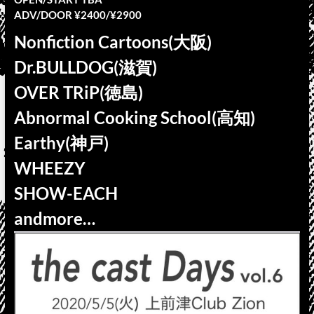
ADV/DOOR ¥2400/¥2900
Nonfiction Cartoons(大阪)
Dr.BULLDOG(滋賀)
OVER TRiP(徳島)
Abnormal Cooking School(高知)
Earthy(神戸)
WHEEZY
SHOW-EACH
andmore…