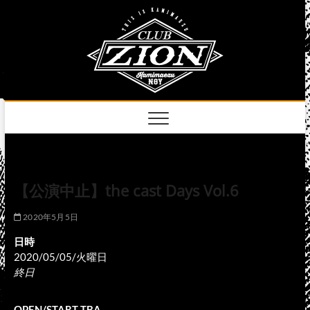
Skip
club
to
名古屋市中区上前
津のライブハウス
content
zion
official
site
【公演中止】the cast Days Vol.6
2020年5月5日
日時
2020/05/05/火曜日
終日
OPEN/START TBA