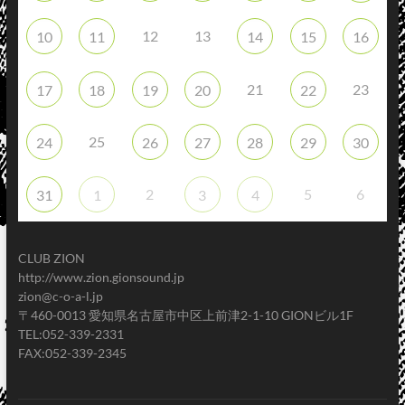
12
13
10
11
14
15
16
21
23
17
18
19
20
22
25
24
26
27
28
29
30
2
5
6
31
1
3
4
CLUB ZION
http://www.zion.gionsound.jp
zion@c-o-a-l.jp
〒460-0013 愛知県名古屋市中区上前津2-1-10 GIONビル1F
TEL:052-339-2331
FAX:052-339-2345