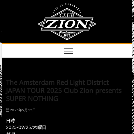
Skip
club
to
名古屋市中区上前
津のライブハウス
content
zion
official
site
The Amsterdam Red Light District
JAPAN TOUR 2025 Club Zion presents
SUPER NOTHING
2025年9月25日
日時
2025/09/25/木曜日
終日