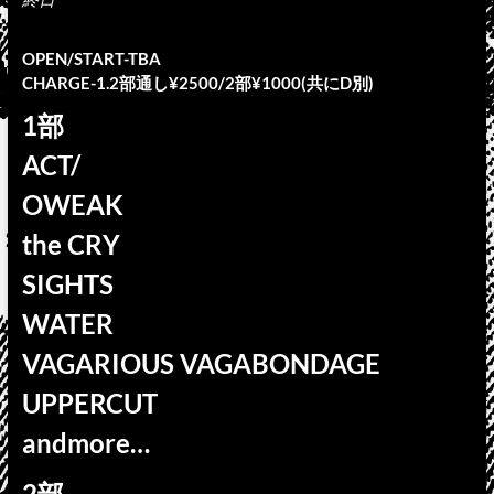
OPEN/START-TBA
CHARGE-1.2部通し¥2500/2部¥1000(共にD別)
1部
ACT/
OWEAK
the CRY
SIGHTS
WATER
VAGARIOUS VAGABONDAGE
UPPERCUT
andmore…
2部