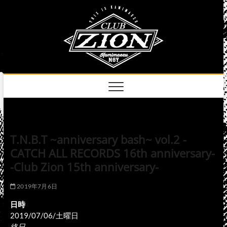
Skip
club
to
名古屋市中区上前
津のライブハウス
content
zion
official
site
T.N.B.T ~anniversary bash~ vol.2 -
CATCH ALL RECORDS 16th anniversary-
-Club Zion 15th anniversary-
2019年7月6日
日時
2019/07/06/土曜日
終日